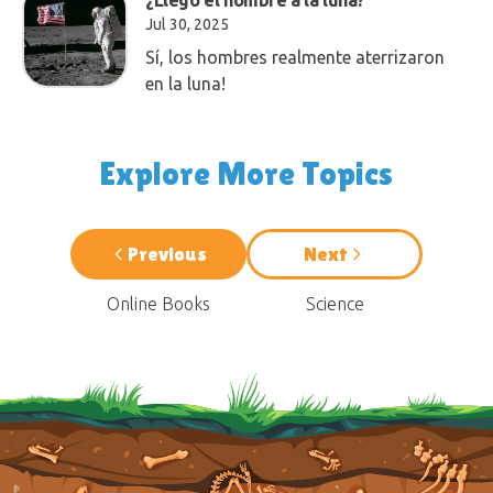
¿Llegó el hombre a la luna?
irritarnos fácilmente.
Jul 30, 2025
Sí, los hombres realmente aterrizaron
en la luna!
Explore More Topics
Previous
Next
Online Books
Science